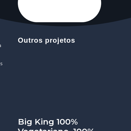
Outros projetos
a
os
Big King 100%