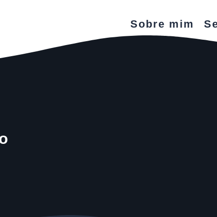
Sobre mim
Se
o