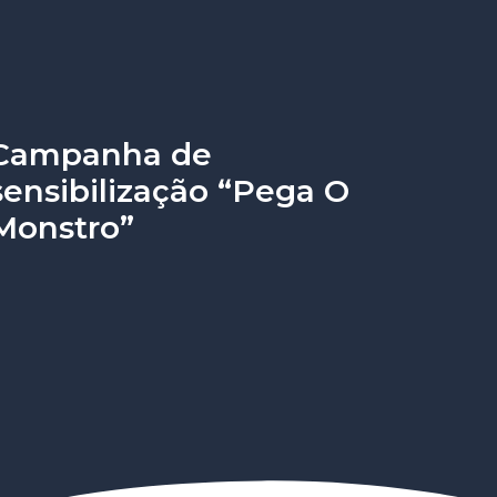
Campanha de
sensibilização “Pega O
Monstro”